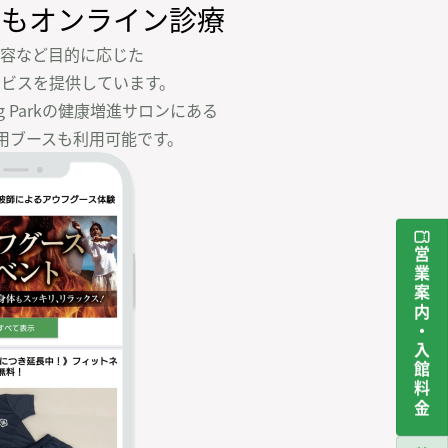
でも
オンライン診療
容など目的に応じた

ビスを提供しています。

ng Parkの健康増進サロンにある

用ブースも利用可能です。
営業案内・入館料金