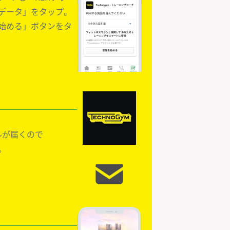
データ」をタップ。
始める」ボタンをタ
ルが届くので

。