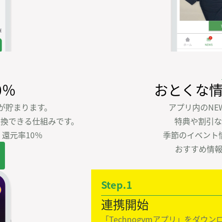
0％
おとくな
が貯まります。

アプリ内のNEW
換できる仕組みです。

特典や割引な
還元率10％
季節のイベント
おすすめ情
Step.1
連携開始
「Technogymアプリ」をダウン