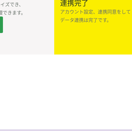
連携完了
イズでき、

アカウント設定、連携同意をして

理できます。
データ連携は完了です。