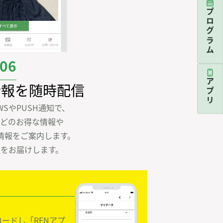
プログラム
06
アプリ
情報を随時配信
SやPUSH通知で、

どのお得な情報や

情報をご案内します。

報をお届けします。
ロードし「RENアプ