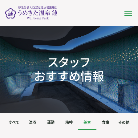
すべて
温浴
運動
精神
美容
食事
その他