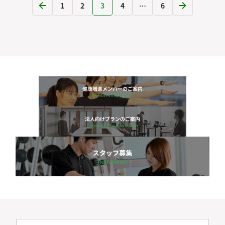
1
2
3
4
…
6