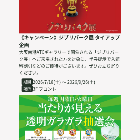
《キャンペーン》ジブリパーク展 タイアップ
企画
大阪南港ATCギャラリーで開催される「ジブリパー
ク展」へご来場された方を対象に、半券提示で入館
料割引などのご優待がございます。ぜひお立ち寄り
ください。
2026/7/18(土) 〜 2026/9/26(土)
期間
3F フロント
場所