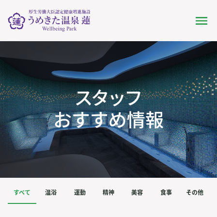
すべて
温浴
運動
精神
美容
食事
その他