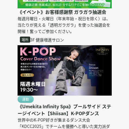
《イベント》お客様感謝祭 ガラガラ抽選会
毎週月曜日・火曜日（年末年始・祝日を除く）は、
当たりが見える「透明ガラガラ」を使った抽選会を
開催！奮ってご参加ください。
3F 健康増進サロン
場所
運動
《Umekita Infinity Spa》プールサイド ステ
ージイベント【Shiisan】K-POPダンス
世界中のK-POP好きが集まるダンス大会
「KDCC2025」でチームを優勝へと導いた実力派ダ